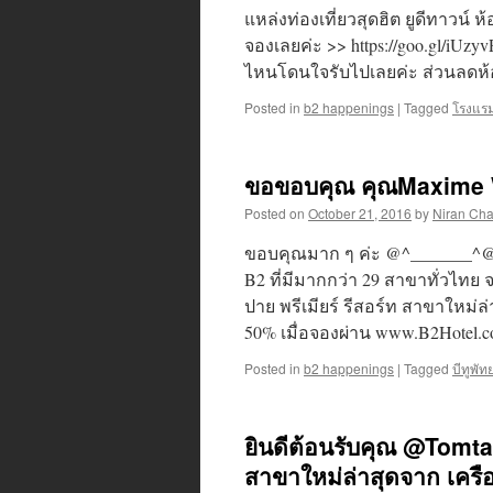
แหล่งท่องเที่ยวสุดฮิต ยูดีทาวน์ 
จองเลยค่ะ >> https://goo.gl/iUz
ไหนโดนใจรับไปเลยค่ะ ส่วนลดห้อ
Posted in
b2 happenings
|
Tagged
โรงแรม
ขอขอบคุณ คุณMaxime WS 
Posted on
October 21, 2016
by
Niran Ch
ขอบคุณมาก ๆ ค่ะ @^_______^@ เ
B2 ที่มีมากกว่า 29 สาขาทั่วไทย
ปาย พรีเมียร์ รีสอร์ท สาขาใหม่ล
50% เมื่อจองผ่าน www.B2Hotel.com
Posted in
b2 happenings
|
Tagged
บีทูพัท
ยินดีต้อนรับคุณ @Tomtam 
สาขาใหม่ล่าสุดจาก เครื