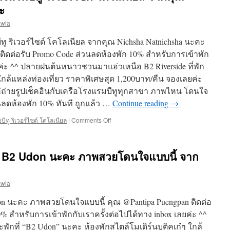
ะ
awla
ริเวอร์ไซด์ โคโลเนียล จากคุณ Nichsha Natnichsha นะคะ
 ติดต่อรับ Promo Code ส่วนลดห้องพัก 10% สำหรับการเข้าพัก
ยค่ะ ^^ ปลายฝนต้นหนาวชวนมาแอ่วเหนือ B2 Riverside ที่พัก
ใกล้แหล่งท่องเที่ยว ราคาพิเศษสุด 1,200บาท/คืน จองเลยค่ะ
แค่ถ่ายรูปเช็คอินกับเครือโรงแรมบีทูทุกสาขา ภาพไหน โดนใจ
วนลดห้องพัก 10% ทันที ถูกแล้ว …
Continue reading
→
ีทู ริเวอร์ไซด์ โคโลเนียล
|
Comments Off
on
ขอบคุณ
ภาพ
สวยๆ
ง B2 Udon นะคะ ภาพสวยโดนใจแบบนี้ จาก
ของ
โรง
แรม
awla
บีทู
ริ
n นะคะ ภาพสวยโดนใจแบบนี้ คุณ @Pantipa Puengpan ติดต่อ
เวอร์
ไซด์
% สำหรับการเข้าพักกับเราครั้งต่อไปได้ทาง inbox เลยค่ะ ^^
โค
พักที่ “B2 Udon” นะคะ ห้องพักสไตล์โมเดิร์นบูติคเก๋ๆ ใกล้