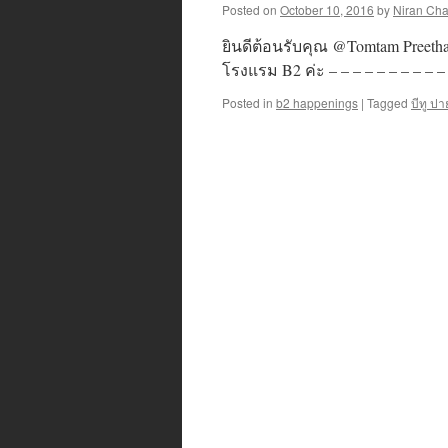
Posted on
October 10, 2016
by
Niran Ch
ยินดีต้อนรับคุณ @Tomtam Preethani
โรงแรม B2 ค่ะ – – – – – – – – – – 
Posted in
b2 happenings
|
Tagged
บีทู ปาย