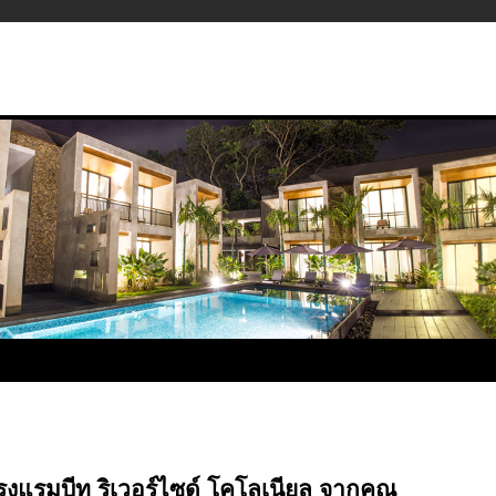
รมบีทู ริเวอร์ไซด์ โคโลเนียล จากคุณ