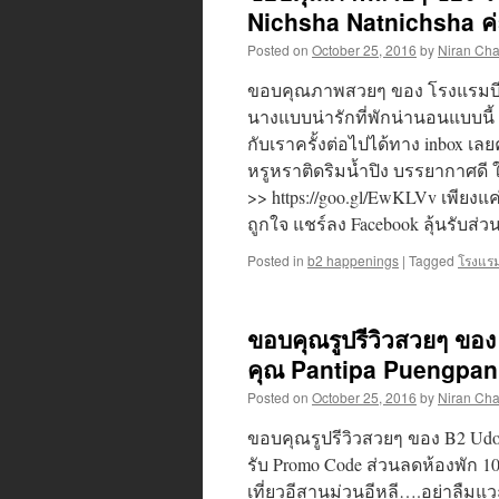
Nichsha Natnichsha ค่
Posted on
October 25, 2016
by
Niran Ch
ขอบคุณภาพสวยๆ ของ โรงแรมบีทู 
นางแบบน่ารักที่พักน่านอนแบบนี้
กับเราครั้งต่อไปได้ทาง inbox เล
หรูหราติดริมน้ำปิง บรรยากาศดี 
>> https://goo.gl/EwKLVv เพียง
ถูกใจ แชร์ลง Facebook ลุ้นรับส่
Posted in
b2 happenings
|
Tagged
โรงแรมบ
ขอบคุณรูปรีวิวสวยๆ ขอ
คุณ Pantipa Puengpan
Posted on
October 25, 2016
by
Niran Ch
ขอบคุณรูปรีวิวสวยๆ ของ B2 Udo
รับ Promo Code ส่วนลดห้องพัก 10
เที่ยวอีสานม่วนอีหลี….อย่าลืมแวะ