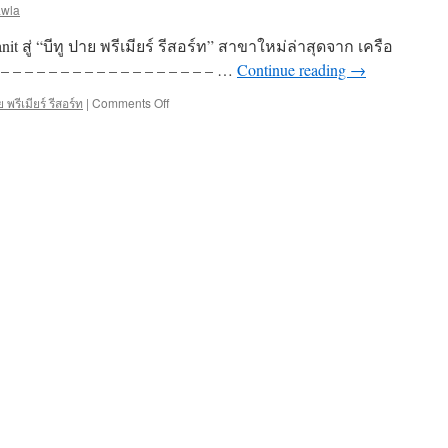
awla
พัก
โรงแรม
t สู่ “บีทู ปาย พรีเมียร์ รีสอร์ท” สาขาใหม่ล่าสุดจาก เครือ
บี
ทู
– – – – – – – – – – – – – – – – – – …
Continue reading
→
พัทยา
 พรีเมียร์ รีสอร์ท
|
Comments Off
ใต้
on
ยินดี
ต้อนรับ
คุณ
@Tomtam
Preethanit
สู่
“บีทู
ปาย
พรีเมียร์
รีสอร์ท”
สาขา
ใหม่
ล่าสุด
จาก
เครือ
โรงแรม
B2
ค่ะ