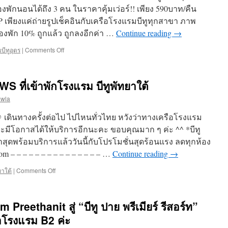
โล
ห้องพักนอนได้ถึง 3 คน ในราคาคุ้มเว่อร์!! เพียง 590บาท/คืน
เนีย
ล
yvP เพียงแค่ถ่ายรูปเช็คอินกับเครือโรงแรมบีทูทุกสาขา ภาพ
จาก
งพัก 10% ถูกแล้ว ถูกลงอีกค่า …
Continue reading
→
คุณ
Nichsha
บีทูอุดร
|
Comments Off
on
Natnichsha
ขอบคุณ
ค่ะ
รูป
รี
ที่เข้าพักโรงแรม บีทูพัทยาใต้
วิว
สวยๆ
awla
ของ
B2
ดินทางครั้งต่อไป ไปไหนทั่วไทย หวังว่าทางเครือโรงแรม
Udon
 จะมีโอกาสได้ให้บริการอีกนะคะ ขอบคุณมาก ๆ ค่ะ ^^ *บีทู
นะคะ
่าสุดพร้อมบริการแล้ววันนี้กับโปรโมชั่นสุดร้อนแรง ลดทุกห้อง
ภาพ
สวย
 – – – – – – – – – – – – – – – …
Continue reading
→
โดน
ใจ
ยาใต้
|
Comments Off
on
แบบ
ขอ
นี้
ขอบคุณ
จาก
คุณMaxime
Preethanit สู่ “บีทู ปาย พรีเมียร์ รีสอร์ท”
คุณ
WS
Pantipa
ที่
อโรงแรม B2 ค่ะ
Puengpan
เข้า