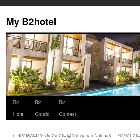
My B2hotel
B2
B2
B2
Skip
Hotel
Condo
Contest
to
content
←
ขอบคุณมากๆเลยคะ คุณ @Natchanan Natcha3
ขอขอบคุณทุ