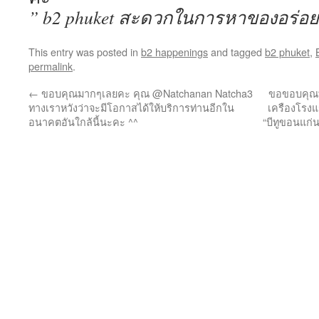
” b2 phuket สะดวกในการหาของอร่อย
This entry was posted in
b2 happenings
and tagged
b2 phuket
,
permalink
.
←
ขอบคุณมากๆเลยคะ คุณ @Natchanan Natcha3
ขอขอบคุณทุ
ทางเราหวังว่าจะมีโอกาสได้ให้บริการท่านอีกใน
เครืองโรงแ
อนาคตอันใกล้นี้นะคะ ^^
“บีทูขอนแก่