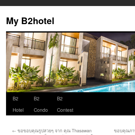
My B2hotel
B2
B2
B2
Skip
Hotel
Condo
Contest
to
content
←
ขอขอบคุณรูปสวยๆ จาก คุณ Thasawan
ขอบคุณภาพ