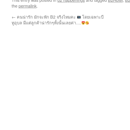
the
permalink
.
←
คนน่ารัก มักจะพัก B2 จริงไหมคะ
โดยเฉพาะบี
ทูอุบล มีแต่ลูกค้าน่ารักๆทั้งนั้นเลยค่า….