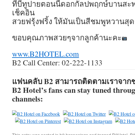
ที่บีทูปายตอนนี้ดอกกัลปพฤกษ์บานสะพรั
เช็คอิน
สวยฟรุ้งฟริ้ง ให้มันเป็นสีชมพูหวานสุ
ขอบคุณภาพสวยๆจากลูกค้านะคะ
www.B2HOTEL.com
B2 Call Center: 02-222-1133
แฟนคลับ B2 สามารถติดตามเราจากช่
B2 Hotel’s fans can stay tuned throug
channels:
This entry was posted in
b2 happenings
and tagged
B2Hotel
,
B2