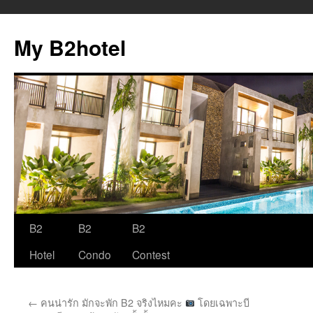
My B2hotel
B2
B2
B2
Skip
Hotel
Condo
Contest
to
content
←
คนน่ารัก มักจะพัก B2 จริงไหมคะ
โดยเฉพาะบี