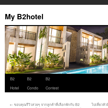
My B2hotel
B2
B2
B2
Skip
Hotel
Condo
Contest
to
content
←
ขอบคุณรีวิวสวยๆ จากลูกค้าที่เลือกพักกับ B2
ไปเที่ยวหัวห