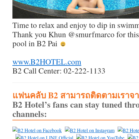
Time to relax and enjoy to dip in swi
Thank you Khun @smurfmarco for this l
pool in B2 Pai
www.B2HOTEL.com
B2 Call Center: 02-222-1133
แฟนคลับ B2 สามารถติดตามเราจาก
B2 Hotel’s fans can stay tuned thr
channels: