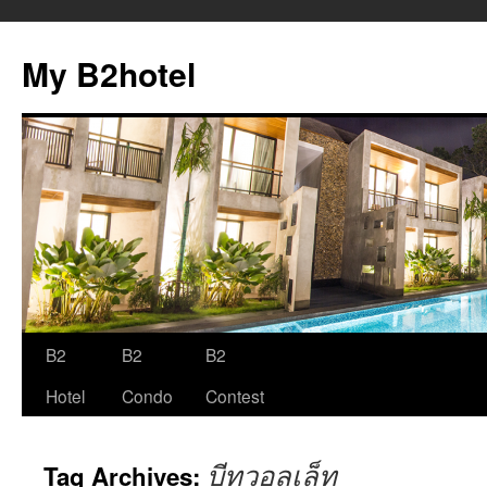
My B2hotel
B2
B2
B2
Skip
Hotel
Condo
Contest
to
content
บีทูวอลเล็ท
Tag Archives: