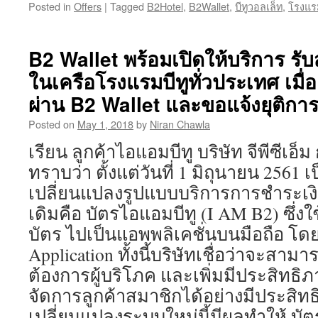
Posted in
Offers
|
Tagged
B2Hotel
,
B2Wallet
,
บีทูวอลเล็ท
,
โรงแรม
B2 Wallet พร้อมเปิดให้บริการ รับ
ในเครือโรงแรมบีทูทั่วประเทศ เมื่
ผ่าน B2 Wallet และขอแจ้งยุติกา
Posted on
May 1, 2018
by
Niran Chawla
เรียน ลูกค้าไอแอมบีทู บริษัท จีพีซีเอ็ม
ทราบว่า ตั้งแต่วันที่ 1 มิถุนายน 2561 
เปลี่ยนแปลงรูปแบบบริการการชำระเงิน
เดิมคือ บัตรไอแอมบีทู (I AM B2) ซึ่งใ
บัตร ไปเป็นแอพพลิเคชั่นบนมือถือ โดยจ
Application ทั้งนี้บริษัทเชื่อว่าจะส
ต้องการผู้บริโภค และเพิ่มมีประสิทธ
จัดการลูกค้าสมาชิกได้อย่างมีประสิทธิ
เปลี่ยนแปลงระบบใหม่นี้มีผลทำให้ บั