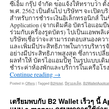
ซีเอ็ม กรุ๊ป จำกัด ขอแจ้งให้ทราบว่า ตั้
พ.ศ. 2562 เป็นต้นไป บริษัทฯ จะเปิดบ
สำหรับการชำระเงินอิเล็กทรอนิกส์ ในชื
Application (จากเดิมคือ บัตรไอแอมบีท
ร่วมกับเครื่องรูดบัตร) ไปเป็นแอพพลิเคชั
บริษัทเชื่อว่าจะสามารถตอบสนองความ
และเพิ่มมีประสิทธิภาพในการบริหารจ
อย่างมีประสิทธิภาพสูงสุด ซึ่งการเปลี
ผลทำให้ บัตรไอแอมบีทู ในรูปแบบเดิม
ชำระค่าห้องพักและบริการในเครือโรง
Continue reading
→
Posted in
Offers
|
Tagged
B2Hotel
,
บีทูวอลเล็ท
,
ฺB2WalletApplica
เตรียมพบกับ B2 Wallet เร็วๆ นี้ 
แบบ e-money ครบทุกการใช้จ่าย