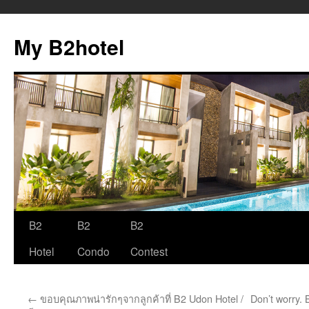
My B2hotel
B2
B2
B2
Skip
Hotel
Condo
Contest
to
content
←
ขอบคุณภาพน่ารักๆจากลูกค้าที่ B2 Udon Hotel /
Don’t worry. 