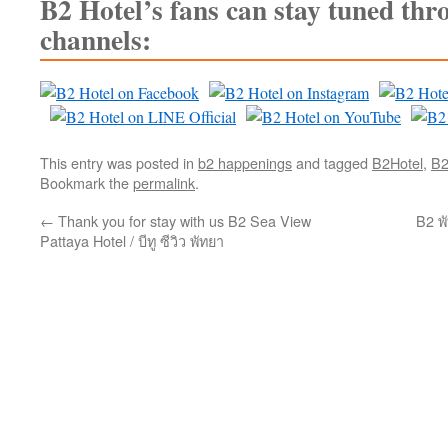
B2 Hotel’s fans can stay tuned thr
channels:
This entry was posted in
b2 happenings
and tagged
B2Hotel
,
B
Bookmark the
permalink
.
←
Thank you for stay with us B2 Sea View
B2 พ
Pattaya Hotel / บีทู ซีวิว พัทยา