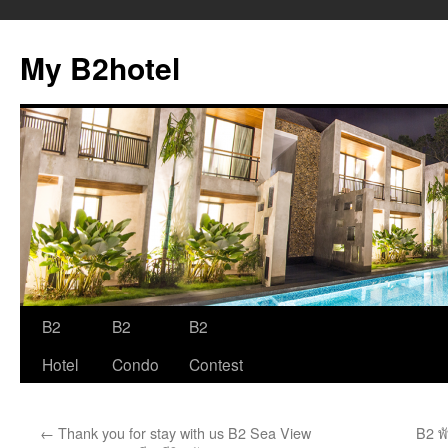
My B2hotel
B2
B2
B2
Skip
Hotel
Condo
Contest
to
content
←
Thank you for stay with us B2 Sea View
B2 พ