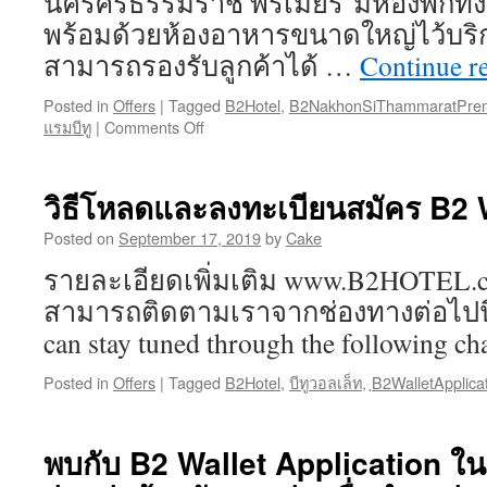
นครศรีธรรมราช พรีเมียร์ มีห้องพักทั้
พร้อมด้วยห้องอาหารขนาดใหญ่ไว้บริก
สามารถรองรับลูกค้าได้ …
Continue r
Posted in
Offers
|
Tagged
B2Hotel
,
B2NakhonSiThammaratPrem
แรมบีทู
|
Comments Off
on
พิธี
บวงสรวง
และ
วิธีโหลดและลงทะเบียนสมัคร B2 
ทำบุญ
เลี้ยง
Posted on
September 17, 2019
by
Cake
พระ
รายละเอียดเพิ่มเติม www.B2HOTEL.
เพื่อ
เป็น
สามารถติดตามเราจากช่องทางต่อไปนี้
สิริ
can stay tuned through the foll
มงคล
และ
Posted in
Offers
|
Tagged
B2Hotel
,
บีทูวอลเล็ท
,
ฺB2WalletApplica
เตรียม
เปิด
ตัว
พบกับ B2 Wallet Application ใ
โรง
แรม