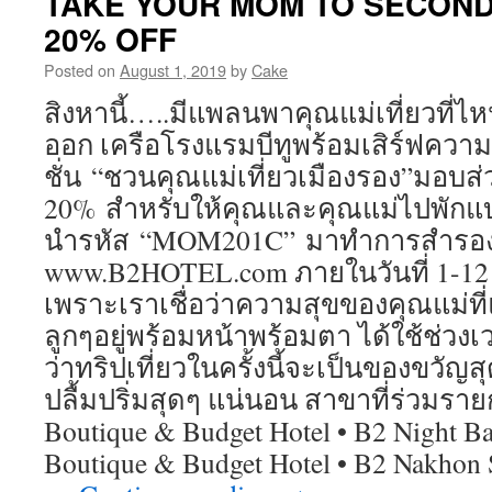
TAKE YOUR MOM TO SECOND
เ
20% OFF
พ
ส
Posted on
August 1, 2019
by
Cake
พ
เจ
สิงหานี้…..มีแพลนพาคุณแม่เที่ยวที่ไหน
สิ
ออก เครือโรงแรมบีทูพร้อมเสิร์ฟความ
ริ
ติ์
ชั่น “ชวนคุณแม่เที่ยวเมืองรอง”มอบส
พ
20% สำหรับให้คุณและคุณแม่ไปพัก
ร
พ
นำรหัส “MOM201C” มาทำการสำรองห
ร
www.B2HOTEL.com ภายในวันที่ 1-12 ส
ช
เพราะเราเชื่อว่าความสุขของคุณแม่ที่แท
พ
ห
ลูกๆอยู่พร้อมหน้าพร้อมตา ได้ใช้ช่วงเ
๑
ว่าทริปเที่ยวในครั้งนี้จะเป็นของขวัญส
ส
๒
ปลื้มปริ่มสุดๆ แน่นอน สาขาที่ร่วมราย
Boutique & Budget Hotel • B2 Night Ba
Boutique & Budget Hotel • B2 Nakhon 