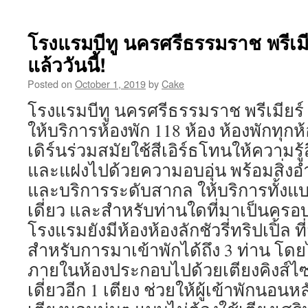
EXCLUSIVE
12%
OFF
โรงแรมบีทู นครศรีธรรมราช พรีเมี
ON
แล้ววันนี้!
YOUR
STAY
Posted on
October 1, 2019
by
Cake
@
B2
โรงแรมบีทู นครศรีธรรมราช พรีเมีย
NAKHON
ให้บริการห้องพัก 118 ห้อง ห้องพักทุ
SI
THAMMARAT
เดิร์นร่วมสมัยใช้สีเอิร์ธโทนให้ความรู้
PREMIER
และแฝงไปด้วยความอบอุ่น พร้อมสิ่
HOTEL
และบริการระดับสากล ให้บริการทั้งแบ
เดี่ยว และสำหรับท่านใดที่มาเป็นครอบค
โรงแรมยังมีห้องห้องลักชัวรี่ทริปเปิ้ล
สำหรับการมาเข้าพักได้ถึง 3 ท่าน โดยไม
ภายในห้องประกอบไปด้วยเตียงคิงส์ไซค
เดี่ยวอีก 1 เตียง ช่วยให้ผู้เข้าพักน