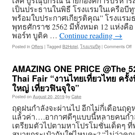
เลิศ บูรณุปกรณ์ นายกองค์การบริหารส
เป็นประธานในพิธี โรงแรมในเครือบีทูที
พร้อมใบประกาศเกียรติคุณ” โรงแรม
พุทธศักราช 2562 มีทั้งหมด 12 แห่งคือ
พอร์ท บูติค …
Continue reading
→
Posted in
Offers
|
Tagged
B2Hotel
,
โรงแรมบีทู
|
Comments Off
o
เ
โ
แ
AMAZING ONE PRICE @The 52
บี
Thai Fair “งานไทยเที่ยวไทย ครั้งที
ทู
ค
ใหญ่ เที่ยวฟินจุใจ”
1
ร
Posted on
August 20, 2019
by
Cake
ดี
ฤดูฝนกำลังจะผ่านไป อีกไม่กี่เดือนฤด
เ
ด
แล้วค่า….อากาศดีๆแบบนี้หลายคนกำล
ก
เตรียมตัวไปตามหาโปรโมชั่นเด็ดๆ ที
ก
ด
สบายกระเป๋ากันใช่ไหมคะ? “ไม่ว่าค