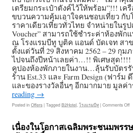
ก
เตรียมกระเป๋าตังค์ไว้ให้พร้อม”!!! เค
ที่
ดี
ขบวนความคุ้มเอาใจคนชอบเที่ยว กับโ
ป
ราคาเดียวเที่ยวทั่วไทย จำหน่ายในรู
ปี
2
Voucher” สามารถใช้ชำระค่าห้องพักแท
ณ โรงแรมบีทู บูติค แอนด์ บัดเจท สาข
ตั้งแต่วันที่ 29 สิงหาคม 2562 – 29 กุม
ไปจนถึงปีหน้าเลยค่า…!! พิเศษสุด!!!! ส
คูปองห้องพักภายในงาน…ลุ้นรับบัตรร
ร้าน Est.33 และ Farm Design (ฟาร์ม ด
และของรางวัลอื่นๆ อีกมากมาย มูลค่
reading
→
Posted in
Offers
|
Tagged
B2Hotel
,
โรงแรมบีทู
|
Comments Off
o
A
O
P
เนื่องในโอกาสเฉลิมพระชนมพรรษ
@