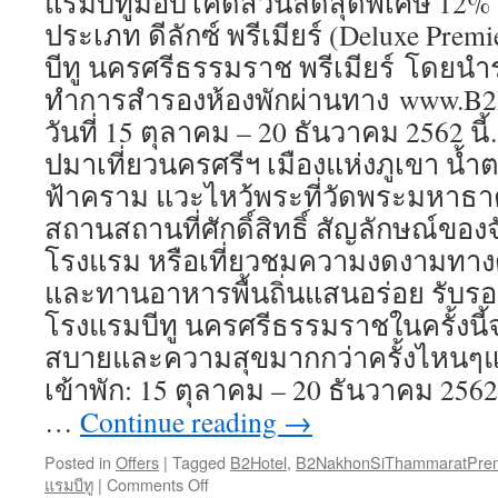
แรมบีทูมอบโค้ดส่วนลดสุดพิเศษ 12%
กับ
เครือ
ประเภท ดีลักซ์ พรีเมียร์ (Deluxe Pre
โรงแรม
บีทู นครศรีธรรมราช พรีเมียร์ โดยน
B2”
@งาน
ทำการสำรองห้องพักผ่านทาง www.B
ไทย
วันที่ 15 ตุลาคม – 20 ธันวาคม 2562 นี
เที่ยว
ปมาเที่ยวนครศรีฯ เมืองแห่งภูเขา น้
ไทย
ครั้ง
ฟ้าคราม แวะไหว้พระที่วัดพระมหาธ
ที่
สถานสถานที่ศักดิ์สิทธิ์ สัญลักษณ์ของจ
53
โรงแรม หรือเที่ยวชมความงดงามทาง
และทานอาหารพื้นถิ่นแสนอร่อย รับรอง
โรงแรมบีทู นครศรีธรรมราชในครั้งนี
สบายและความสุขมากกว่าครั้งไหนๆแ
เข้าพัก: 15 ตุลาคม – 20 ธันวาคม 2562
…
Continue reading
→
Posted in
Offers
|
Tagged
B2Hotel
,
B2NakhonSiThammaratPrem
แรมบีทู
|
Comments Off
on