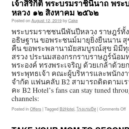
เจ้าสิริกิติ์ พระบรมราชินีนาถ พร
5
T
หลวง ๑๒ สิงหาคม ๒๕๖๒
T
T
Posted on
August 12, 2019
by
Cake
F
พระบรมราชชนนีพันปีหลวง ราษฎร์ทั้ง
“
ไ
อธิษฐาน ขอพระชนม์มายุยิ่งยืนนาน 
เท
คืน ขอพระพลานามัยสมบูรณ์สุข มิมีท
ไ
คร
สรวง ประนมสองกรกราบราษฎร์น้อมทร
ที่
พระองค์ ทรงพระเจริญ ด้วยเกล้าด้วย
5
ค
พระพุทธเจ้า คณะผู้บริหารและพนักงาน
คุ
จำกัด แฟนคลับ B2 สามารถติดตามเรา
คร
ใ
คะ B2 Hotel’s fans can stay tuned throu
เท
channels:
ฟ
จ
Posted in
Offers
|
Tagged
B2Hotel
,
โรงแรมบีทู
|
Comments Off
o
เน
ใ
โ