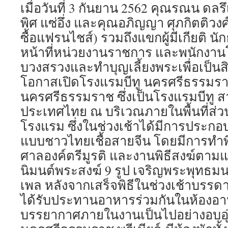
บริการ
เมื่อวันที่ 3 กันยาน 2562 คุณรณน ดล
แล้ว
พิศ แซ่อึ่ง และคุณอภิญญา ศุภกิตติวงศ
วัน
นี้!
ซื้อแฟรนไชส์) รวมถึงแขกผู้มีเกียติ นัก
หน้าที่หน่วยงานราชการ และพนักงานโ
บวงสรวงและทำบุญเลี้ยงพระเพื่อเป็นสิ
โอกาสเปิดโรงแรมบีทู นครศรีธรรมราช 
นครศรีธรรมราช ซึ่งเป็นโรงแรมบีทู สา
ประเทศไทย ณ บริเวณภายในพื้นที่ส่
โรงแรม ซึ่งในช่วงเช้าได้มีการประก
แบบชาวไทยเชื้อสายจีน โดยมีการทำพ
ศาลองค์ตรีมูรติ และงานพิธีสงฆ์ตา
นิมนต์พระสงฆ์ 9 รูป เจริญพระพุทธม
เพล หลังจากเสร็จพิธีในช่วงเช้าบรรดา
ได้รับประทานอาหารร่วมกันในห้อง
บรรยากาศภายในงานเป็นไปอย่างอบอุ่