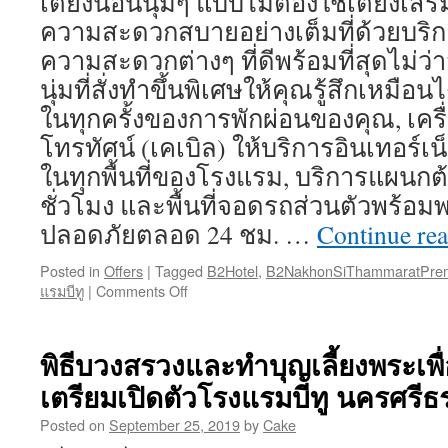
เตียงนอนนุ่มๆ แบบไม่ต้องใช้เตียงเสริม 
ความสะดวกสบายอย่างเต็มที่ด้วยบริ
ความสะดวกต่างๆ ที่ดีพร้อมที่สุดไม่ว
นุ่มที่สั่งทำขึ้นพิเศษให้คุณรู้สึกเหมือ
ในทุกครั้งของการพักผ่อนของคุณ, เครื่
โทรทัศน์ (เคเบิล) ให้บริการอินเทอร์เน
ในทุกพื้นที่ของโรงแรม, บริการแผนกต
ชั่วโมง และพื้นที่จอดรถส่วนตัวพร้อ
ปลอดภัยตลอด 24 ชม. …
Continue re
Posted in
Offers
|
Tagged
B2Hotel
,
B2NakhonSiThammaratPrem
แรมบีทู
|
Comments Off
on
โรง
แรม
บีทู
พิธีบวงสรวงและทำบุญเลี้ยงพระเพื
นครศรีธรรมราช
เตรียมเปิดตัวโรงแรมบีทู นครศรีธร
พรีเมียร์
พร้อม
Posted on
September 25, 2019
by
Cake
ให้