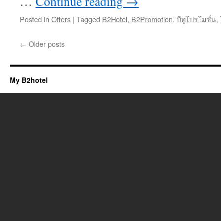
…
Continue reading
→
Posted in
Offers
|
Tagged
B2Hotel
,
B2Promotion
,
บีทูโปรโมชั่น
,
←
Older posts
My B2hotel