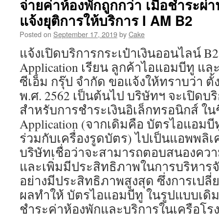
จ่ายค่าห้องพักถูกกว่า เมื่อชำระผ
บีทู
นครศรีธรรมราช
แจ้งยุติการให้บริการ I AM B2
พรีเมียร์
Posted on
September 17, 2019
by
Cake
แจ้งเปิดบริการกระเป๋าเงินออนไลน์ 
Application เรียน ลูกค้าไอแอมบีทู และ 
ซีเอ็ม กรุ๊ป จำกัด ขอแจ้งให้ทราบว่า ตั้
พ.ศ. 2562 เป็นต้นไป บริษัทฯ จะเปิดบ
สำหรับการชำระเงินอิเล็กทรอนิกส์ ในชื
Application (จากเดิมคือ บัตรไอแอมบีท
ร่วมกับเครื่องรูดบัตร) ไปเป็นแอพพลิเคชั
บริษัทเชื่อว่าจะสามารถตอบสนองความ
และเพิ่มมีประสิทธิภาพในการบริหารจ
อย่างมีประสิทธิภาพสูงสุด ซึ่งการเปลี
ผลทำให้ บัตรไอแอมบีทู ในรูปแบบเดิม
ชำระค่าห้องพักและบริการในเครือโรง